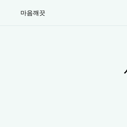
콘
텐
마음깨끗
츠
로
건
너
뛰
기