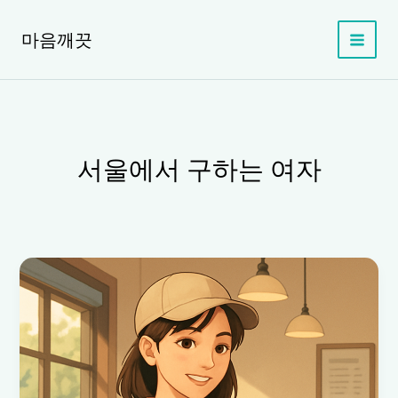
콘
텐
마음깨끗
츠
로
건
너
뛰
기
서울에서 구하는 여자