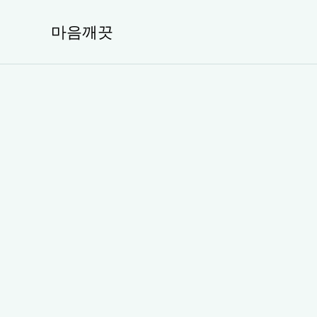
콘
텐
마음깨끗
츠
로
건
너
뛰
기