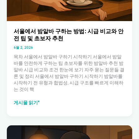
무
와
주
말
모
서울에서 밤알바 구하는 방법: 시급 비교와 안
집
전 팁 및 초보자 추천
현
6월 2, 2026
황
목차 서울에서 밤알바 구하기 시작하기 서울에서 밤알
바를 안전하게 구하는 팁 초보자를 위한 밤알바 추천 밤
알바 시급 비교와 조건 한눈에 보기 자주 묻는 질문들 결
론 및 정리 서울에서 밤알바 구하기 시작하기 밤알바를
시작하기 전 유형과 합법성, 시급 구조를 빠르게 이해하
는 것이 핵
서
게시물 읽기"
울
에
서
밤
알