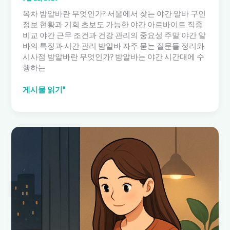
목차 밤알바란 무엇인가? 서울에서 찾는 야간 알바 구인
정보 현황과 기회 초보도 가능한 야간 아르바이트 직종
비교 야간 근무 조건과 건강 관리의 중요성 주말 야간 알
바의 특징과 시간 관리 밤알바 자주 묻는 질문들 정리와
시사점 밤알바란 무엇인가? 밤알바는 야간 시간대에 수
행하는
밤
게시물 읽기"
알
바:
서
울
에
서
찾
는
야
간
구
인
정