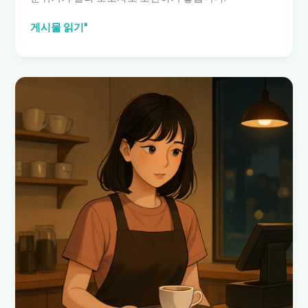
밤
게시물 읽기"
알
바:
서
울
에
서
초
보
자
도
가
능
한
안
전
한
야
간
근