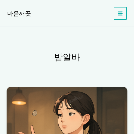
콘
텐
마음깨끗
츠
로
건
너
뛰
기
밤알바