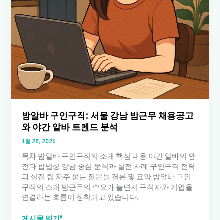
보
와
초
보
도
가
능
한
직
종
비
밤알바 구인구직: 서울 강남 밤근무 채용공고
교
와 야간 알바 트렌드 분석
1월 28, 2026
목차 밤알바 구인구직의 소개 핵심 내용 야간 알바의 안
전과 합법성 강남 중심 분석과 실전 사례 구인구직 전략
과 실전 팁 자주 묻는 질문들 결론 및 요약 밤알바 구인
구직의 소개 밤근무의 수요가 늘면서 구직자와 기업을
연결하는 흐름이 정착되고 있습니다.
밤
게시물 읽기"