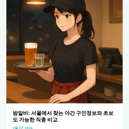
바
구
하
는
방
법:
시
급
비
교
와
안
전
팁
및
초
보
자
추
밤알바: 서울에서 찾는 야간 구인정보와 초보
천
도 가능한 직종 비교
3월 22, 2026