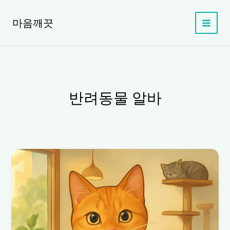
콘
텐
마음깨끗
츠
로
건
너
뛰
기
반려동물 알바