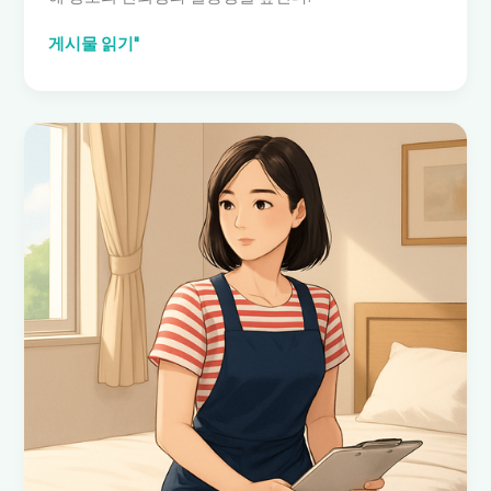
룸
게시물 읽기"
알
바
구
인
공
고
분
석:
비
용
구
조
와
지
원
방
법,
안
전