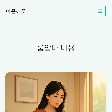
콘
텐
마음깨끗
츠
로
건
너
뛰
기
룸알바 비용