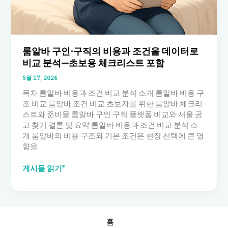
주
의
사
항
까
룸알바 구인·구직의 비용과 조건을 데이터로
지
비교 분석—초보용 체크리스트 포함
5월 17, 2026
목차 룸알바 비용과 조건 비교 분석 소개 룸알바 비용 구
조 비교 룸알바 조건 비교 초보자를 위한 룸알바 체크리
스트와 준비물 룸알바 구인 구직 플랫폼 비교와 서울 공
고 찾기 결론 및 요약 룸알바 비용과 조건 비교 분석 소
개 룸알바의 비용 구조와 기본 조건은 현장 선택에 큰 영
향을
룸
게시물 읽기"
알
바
구
인
·
홈