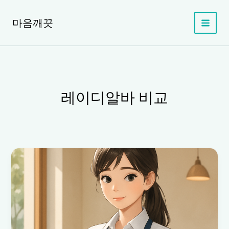
콘
텐
마음깨끗
츠
로
건
너
뛰
기
레이디알바 비교