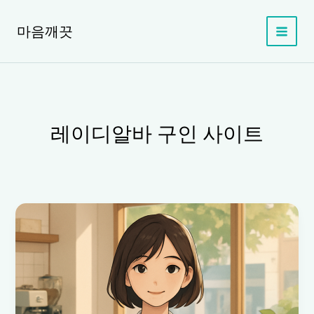
콘
텐
마음깨끗
츠
로
건
너
뛰
기
레이디알바 구인 사이트