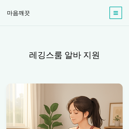
콘
텐
마음깨끗
츠
로
건
너
뛰
기
레깅스룸 알바 지원