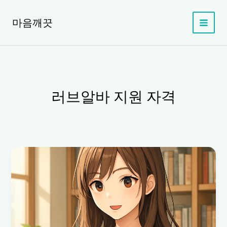
콘
텐
마음깨끗
츠
로
건
너
뛰
기
러브알바 지원 자격