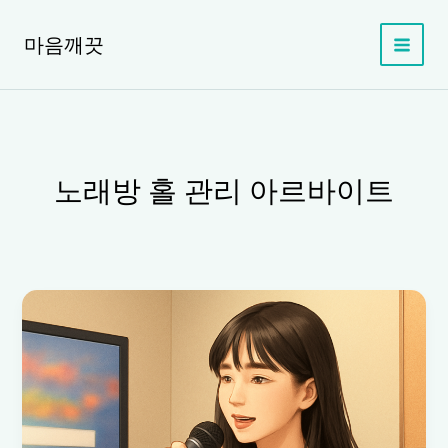
콘
텐
마음깨끗
츠
로
건
너
뛰
기
노래방 홀 관리 아르바이트