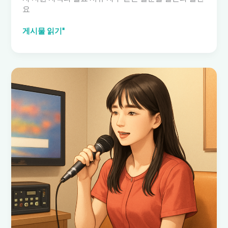
요
노
게시물 읽기"
래
방
알
바
여
자
구
인
공
고
를
확
인
하
는
방
법
과