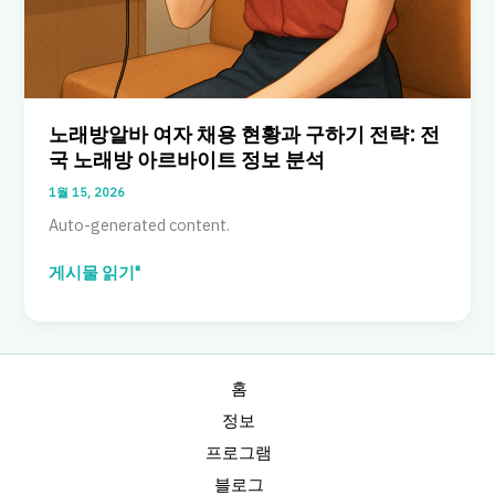
면
접
팁:
서
울
매
노래방알바 여자 채용 현황과 구하기 전략: 전
장
국 노래방 아르바이트 정보 분석
채
1월 15, 2026
용
사
Auto-generated content.
례
노
게시물 읽기"
래
방
알
바
여
홈
자
정보
채
프로그램
용
현
블로그