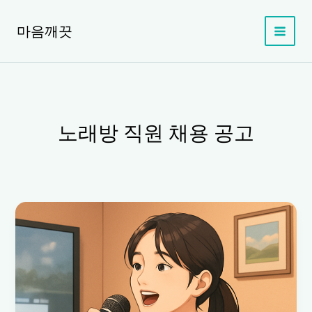
콘
텐
마음깨끗
츠
로
건
너
뛰
기
노래방 직원 채용 공고