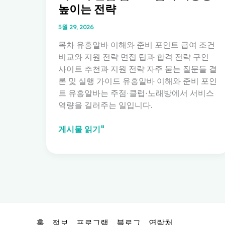
높이는 전략
5월 29, 2026
목차 유흥알바 이해와 준비 포인트 급여 조건
비교와 지원 전략 면접 팁과 합격 전략 구인
사이트 추천과 지원 전략 자주 묻는 질문들 결
론 및 실행 가이드 유흥알바 이해와 준비 포인
트 유흥알바는 주점·클럽·노래방에서 서비스
역량을 길러주는 일입니다.
유
게시물 읽기"
흥
알
바:
주
점
·
클
홈
정보
프로그램
블로그
연락처
럽