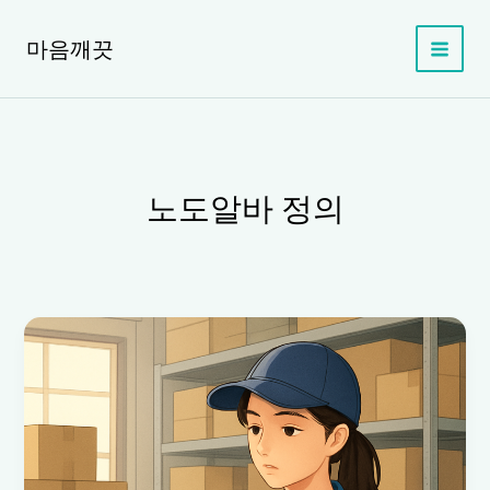
콘
텐
마음깨끗
츠
로
건
너
뛰
기
노도알바 정의